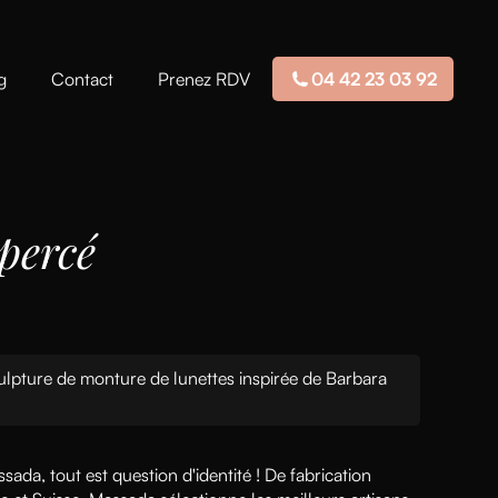
g
Contact
Prenez RDV
04 42 23 03 92
percé
lpture de monture de lunettes inspirée de Barbara
ada, tout est question d'identité ! De fabrication