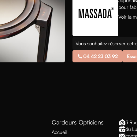
Japonaise
pour fab
Voir la 
Vous souhaitez réserver cette
04 42 23 03 92
Essa
Cardeurs Opticiens
3 Rue
du Lu
Accueil
conta