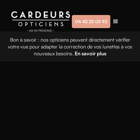
04 42 23 03 92
Contact
Bon à savoir : nos opticiens peuvent directement vérifier
votre vue pour adapter la correction de vos lunettes à vos
nouveaux besoins.
En savoir plus
Nous serons très heureux de vous retrouver au
3 rue
Gaston de Saporta, à Aix en Provence
pour vous
conseiller. Vous souhaitez organiser votre visite ? Réservez
une paire de lunettes ? Contactez-nous par téléphone ou
réservez un créneau en ligne.