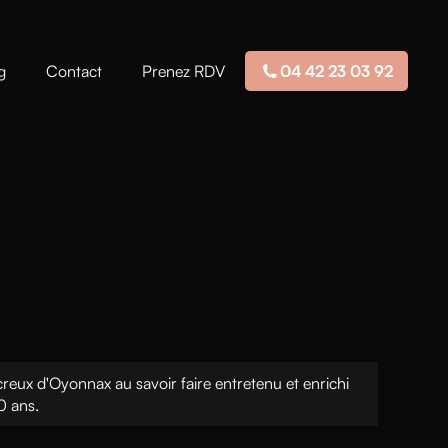
g
Contact
Prenez RDV
04 42 23 03 92
creux d'Oyonnax au savoir faire entretenu et enrichi
0 ans.